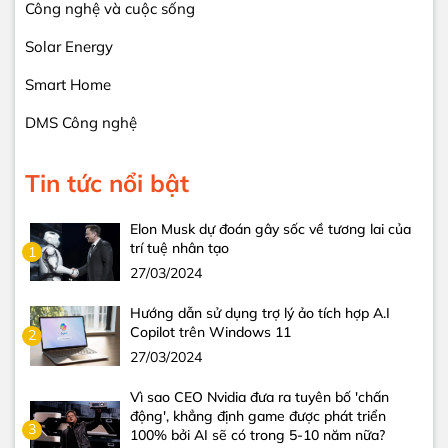
Công nghệ và cuộc sống
Solar Energy
Smart Home
DMS Công nghệ
Tin tức nổi bật
Elon Musk dự đoán gây sốc về tương lai của
trí tuệ nhân tạo
1
27/03/2024
Hướng dẫn sử dụng trợ lý ảo tích hợp A.I
Copilot trên Windows 11
2
27/03/2024
Vì sao CEO Nvidia đưa ra tuyên bố 'chấn
động', khẳng định game được phát triển
3
100% bởi AI sẽ có trong 5-10 năm nữa?