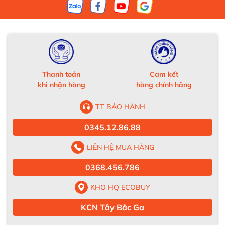
Thanh toán
Cam kết
khi nhận hàng
hàng chính hãng
TT BẢO HÀNH
0345.12.86.88
LIÊN HỆ MUA HÀNG
0368.456.786
KHO HQ ECOBUY
KCN Tây Bắc Ga