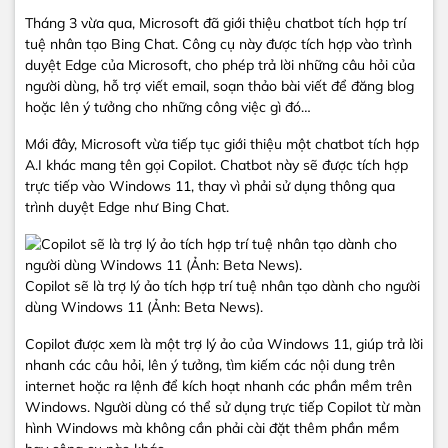
Tháng 3 vừa qua, Microsoft đã giới thiệu chatbot tích hợp trí
tuệ nhân tạo Bing Chat. Công cụ này được tích hợp vào trình
duyệt Edge của Microsoft, cho phép trả lời những câu hỏi của
người dùng, hỗ trợ viết email, soạn thảo bài viết để đăng blog
hoặc lên ý tưởng cho những công việc gì đó…
Mới đây, Microsoft vừa tiếp tục giới thiệu một chatbot tích hợp
A.I khác mang tên gọi Copilot. Chatbot này sẽ được tích hợp
trực tiếp vào Windows 11, thay vì phải sử dụng thông qua
trình duyệt Edge như Bing Chat.
Copilot sẽ là trợ lý ảo tích hợp trí tuệ nhân tạo dành cho người
dùng Windows 11 (Ảnh: Beta News).
Copilot được xem là một trợ lý ảo của Windows 11, giúp trả lời
nhanh các câu hỏi, lên ý tưởng, tìm kiếm các nội dung trên
internet hoặc ra lệnh để kích hoạt nhanh các phần mềm trên
Windows. Người dùng có thể sử dụng trực tiếp Copilot từ màn
hình Windows mà không cần phải cài đặt thêm phần mềm