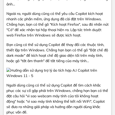
ảnh…
Ngoài ra, người dùng cũng có thể yêu cầu Copilot kích hoạt
nhanh các phần mềm, ứng dụng đã cài đặt trên Windows.
Chẳng hạn, bạn có thể gõ "Kích hoạt Firefox", sau đó nhấn nút
"Có" để xác nhận tại hộp thoại hiện ra. Lập tức trình duyệt
web Firefox trên Windows sẽ được kích hoạt.
Bạn cũng có thể sử dụng Copilot để thay đổi các thuộc tính,
thiết lập trên Windows. Chẳng hạn bạn có thể gõ "Bật chế độ
dark mode" để kích hoạt chế độ giao diện tối trên máy tính,
hoặc gõ "tắt âm thanh" để tắt tiếng của máy tính…
Người dùng cũng có thể sử dụng Copilot để tìm cách khắc
phục các sự cố gặp phải trên Windows, chẳng hạn bạn có thể
đặt câu hỏi "vì sao webcam máy tính của tôi không hoạt
động" hoặc "vì sao máy tính không thể kết nối WiFi", Copilot
sẽ đưa ra những giải pháp và hướng dẫn người dùng khắc
phục vấn đề.