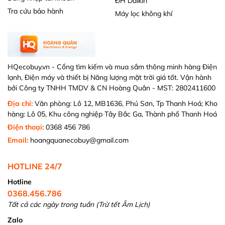
ĐH Daikin
Tra cứu bảo hành
Máy lọc không khí
HQecobuy.vn - Cổng tìm kiếm và mua sắm thông minh hàng Điện
lạnh, Điện máy và thiết bị Năng lượng mặt trời giá tốt. Vận hành
bởi Công ty TNHH TMDV & CN Hoàng Quân - MST: 2802411600
Địa chỉ:
Văn phòng: Lô 12, MB1636, Phú Sơn, Tp Thanh Hoá; Kho
hàng: Lô 05, Khu công nghiệp Tây Bắc Ga, Thành phố Thanh Hoá
Điện thoại:
0368 456 786
Email:
hoangquanecobuy@gmail.com
HOTLINE 24/7
Hotline
0368.456.786
Tất cả các ngày trong tuần (Trừ tết Âm Lịch)
Zalo