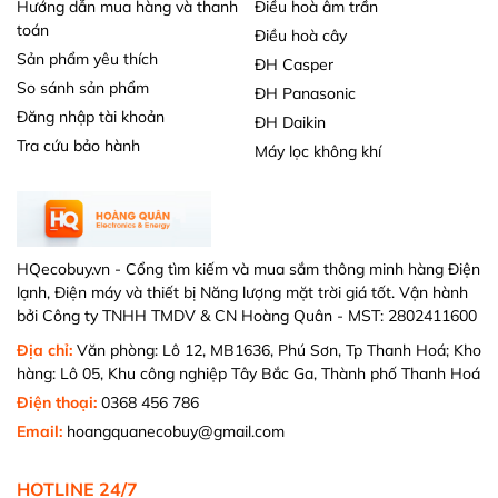
Hướng dẫn mua hàng và thanh
Điều hoà âm trần
toán
Điều hoà cây
Sản phẩm yêu thích
ĐH Casper
So sánh sản phẩm
ĐH Panasonic
Đăng nhập tài khoản
ĐH Daikin
Tra cứu bảo hành
Máy lọc không khí
HQecobuy.vn - Cổng tìm kiếm và mua sắm thông minh hàng Điện
lạnh, Điện máy và thiết bị Năng lượng mặt trời giá tốt. Vận hành
bởi Công ty TNHH TMDV & CN Hoàng Quân - MST: 2802411600
Địa chỉ:
Văn phòng: Lô 12, MB1636, Phú Sơn, Tp Thanh Hoá; Kho
hàng: Lô 05, Khu công nghiệp Tây Bắc Ga, Thành phố Thanh Hoá
Điện thoại:
0368 456 786
Email:
hoangquanecobuy@gmail.com
HOTLINE 24/7