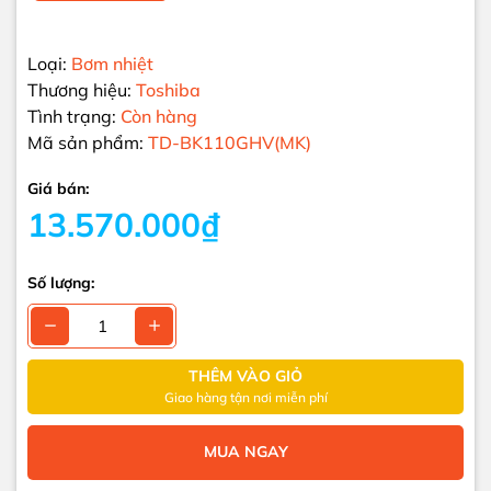
Loại:
Bơm nhiệt
Thương hiệu:
Toshiba
Tình trạng:
Còn hàng
Mã sản phẩm:
TD-BK110GHV(MK)
Giá bán:
13.570.000₫
Số lượng:
THÊM VÀO GIỎ
Giao hàng tận nơi miễn phí
MUA NGAY