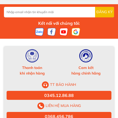
ĐĂNG KÝ
Kết nối với chúng tôi:
Thanh toán
Cam kết
khi nhận hàng
hàng chính hãng
TT BẢO HÀNH
0345.12.86.88
LIÊN HỆ MUA HÀNG
0368.456.786