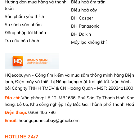
Hướng dẫn mua hàng và thanh
Điều hoà âm trần
toán
Điều hoà cây
Sản phẩm yêu thích
ĐH Casper
So sánh sản phẩm
ĐH Panasonic
Đăng nhập tài khoản
ĐH Daikin
Tra cứu bảo hành
Máy lọc không khí
HQecobuy.vn - Cổng tìm kiếm và mua sắm thông minh hàng Điện
lạnh, Điện máy và thiết bị Năng lượng mặt trời giá tốt. Vận hành
bởi Công ty TNHH TMDV & CN Hoàng Quân - MST: 2802411600
Địa chỉ:
Văn phòng: Lô 12, MB1636, Phú Sơn, Tp Thanh Hoá; Kho
hàng: Lô 05, Khu công nghiệp Tây Bắc Ga, Thành phố Thanh Hoá
Điện thoại:
0368 456 786
Email:
hoangquanecobuy@gmail.com
HOTLINE 24/7