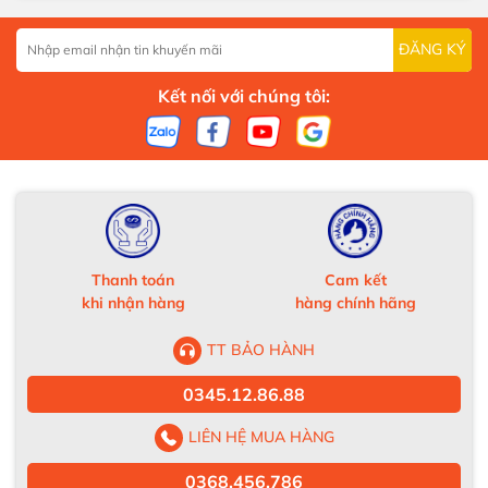
ĐĂNG KÝ
Kết nối với chúng tôi:
Thanh toán
Cam kết
khi nhận hàng
hàng chính hãng
TT BẢO HÀNH
0345.12.86.88
LIÊN HỆ MUA HÀNG
0368.456.786