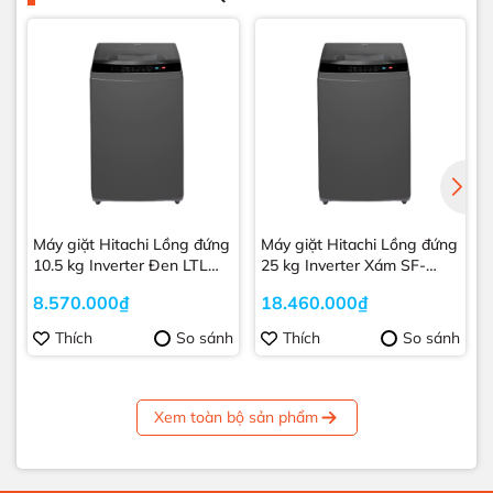
Máy giặt Hitachi Lồng đứng
Máy giặt Hitachi Lồng đứng
Má
10.5 kg Inverter Đen LTL
25 kg Inverter Xám SF-
H0MVW0T
250ZFVAD
8.570.000₫
18.460.000₫
Thích
So sánh
Thích
So sánh
Xem toàn bộ sản phẩm