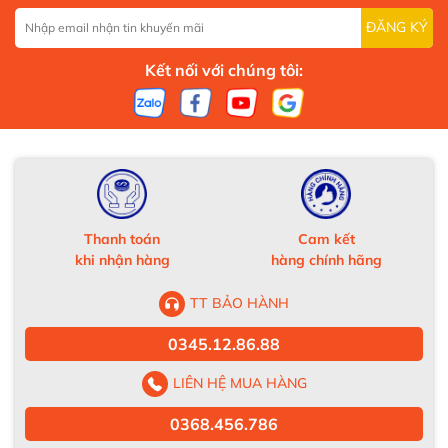
ĐĂNG KÝ
Kết nối với chúng tôi:
Thanh toán
Cam kết
khi nhận hàng
hàng chính hãng
TT BẢO HÀNH
0345.12.86.88
LIÊN HỆ MUA HÀNG
0368.456.786