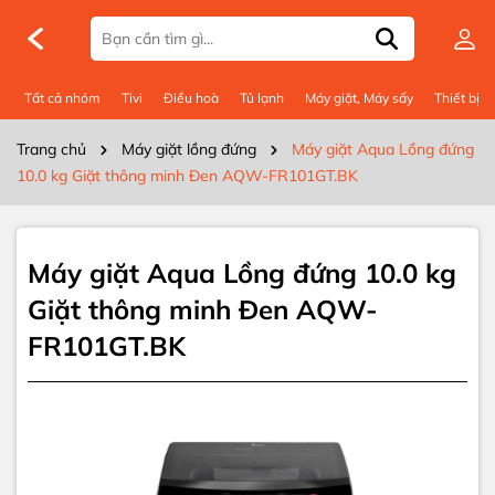
Thông số kỹ thuật
Tất cả nhóm
Tivi
Điều hoà
Tủ lạnh
Máy giặt, Máy sấy
Thiết bị 
Trang chủ
Máy giặt lồng đứng
Máy giặt Aqua Lồng đứng
10.0 kg Giặt thông minh Đen AQW-FR101GT.BK
Máy giặt Aqua Lồng đứng 10.0 kg
Giặt thông minh Đen AQW-
FR101GT.BK