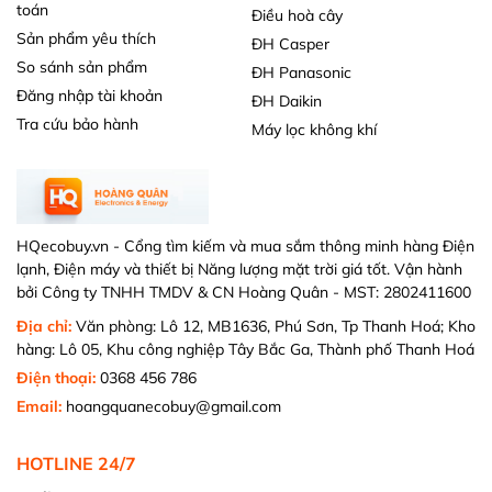
toán
Điều hoà cây
Sản phẩm yêu thích
ĐH Casper
So sánh sản phẩm
ĐH Panasonic
Đăng nhập tài khoản
ĐH Daikin
Tra cứu bảo hành
Máy lọc không khí
HQecobuy.vn - Cổng tìm kiếm và mua sắm thông minh hàng Điện
lạnh, Điện máy và thiết bị Năng lượng mặt trời giá tốt. Vận hành
bởi Công ty TNHH TMDV & CN Hoàng Quân - MST: 2802411600
Địa chỉ:
Văn phòng: Lô 12, MB1636, Phú Sơn, Tp Thanh Hoá; Kho
hàng: Lô 05, Khu công nghiệp Tây Bắc Ga, Thành phố Thanh Hoá
Điện thoại:
0368 456 786
Email:
hoangquanecobuy@gmail.com
HOTLINE 24/7