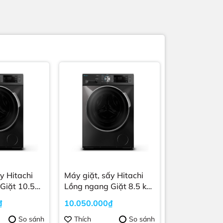
chi
Máy giặt, sấy Hitachi
Giặt 10.5
Lồng ngang Giặt 8.5 kg,
 Inverter
sấy 5 kg Inverter Xám
₫
10.050.000₫
1054HVOS
BD-D852HVOS
So sánh
Thích
So sánh