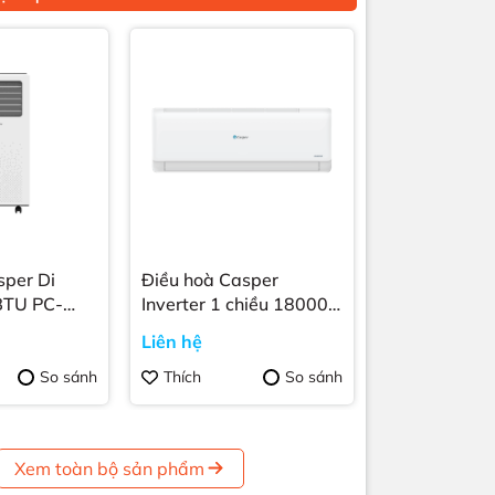
er Di
Điều hoà Casper
BTU PC-
Inverter 1 chiều 18000
BTU MC-18IS33
Liên hệ
So sánh
Thích
So sánh
Xem toàn bộ sản phẩm