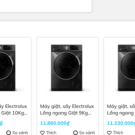
olux
Máy giặt, sấy Electrolux
Máy giặt, sấy Hita
 Giặt 10Kg
Lồng ngang Giặt 9Kg
Lồng ngang 
ặt thông
Sấy 6Kg Giặt thông
kg, sấy 7 kg
0₫
11.860.000₫
11.330.000
minh Trắng
Xám BD-D
P5WB
EWW9024P5WB
So sánh
Thích
So sánh
Thích