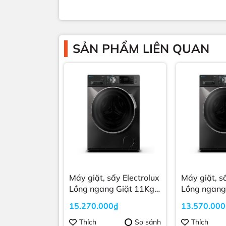
SẢN PHẨM LIÊN QUAN
Máy giặt, sấy Electrolux
Máy giặt, sấy Electr
Lồng ngang Giặt 11Kg
Lồng ngang
Sấy 7 Kg Giặt thông
Sấy 7Kg Gi
15.270.000₫
13.570.00
minh Trắng
minh Trắng
EWW1142Q7WB
EWW1024
Thích
So sánh
Thích