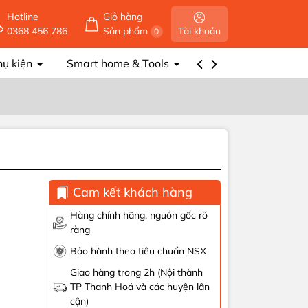
Hotline
Giỏ hàng
0368 456 786
Sản phẩm
Tài khoản
0
hụ kiện
Smart home & Tools
Năng lượng mặt trờ
Cam kết khách hàng
Hàng chính hãng, nguồn gốc rõ
ràng
Bảo hành theo tiêu chuẩn NSX
Giao hàng trong 2h (Nội thành
TP Thanh Hoá và các huyện lân
cận)