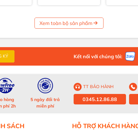
Xem toàn bộ sản phẩm
Kết nối với chúng tôi:
G KÝ
TT BẢO HÀNH
0345.12.86.88
o hàng
5 ngày đổi trả
n phí 2h
miễn phí
NH SÁCH
HỖ TRỢ KHÁCH HÀN