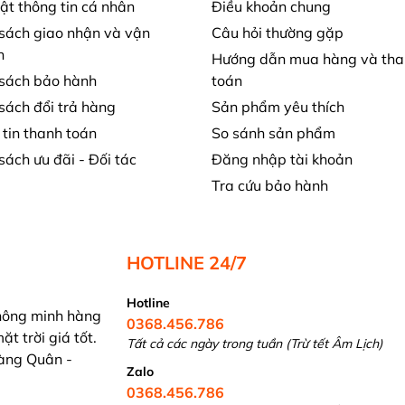
t thông tin cá nhân
Điều khoản chung
sách giao nhận và vận
Câu hỏi thường gặp
n
Hướng dẫn mua hàng và tha
 sách bảo hành
toán
sách đổi trả hàng
Sản phẩm yêu thích
tin thanh toán
So sánh sản phẩm
sách ưu đãi - Đối tác
Đăng nhập tài khoản
Tra cứu bảo hành
HOTLINE 24/7
Hotline
hông minh hàng
0368.456.786
t trời giá tốt.
Tất cả các ngày trong tuần (Trừ tết Âm Lịch)
àng Quân -
Zalo
0368.456.786