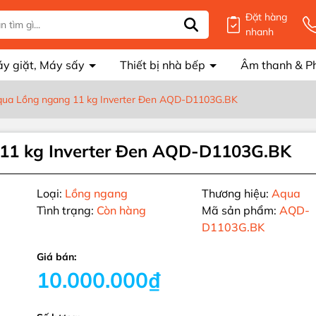
Đặt hàng
nhanh
y giặt, Máy sấy
Thiết bị nhà bếp
Âm thanh & P
qua Lồng ngang 11 kg Inverter Đen AQD-D1103G.BK
 11 kg Inverter Đen AQD-D1103G.BK
Loại:
Lồng ngang
Thương hiệu:
Aqua
Tình trạng:
Còn hàng
Mã sản phẩm:
AQD-
D1103G.BK
g số kỹ thuật
Giá bán:
10.000.000₫