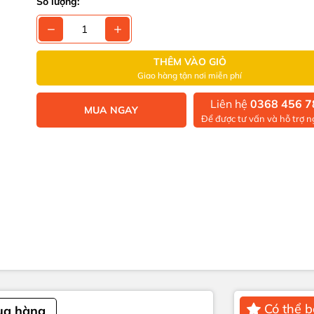
Số lượng:
THÊM VÀO GIỎ
Giao hàng tận nơi miễn phí
Liên hệ
0368 456 7
MUA NGAY
Để được tư vấn và hỗ trợ ng
Có thể 
ua hàng